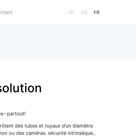
ntact
NL
EN
FR
olution
s– partout!
trôlent des tubes et tuyaux d’un diamètre
n ou des caméras. sécurité intrinsèque..