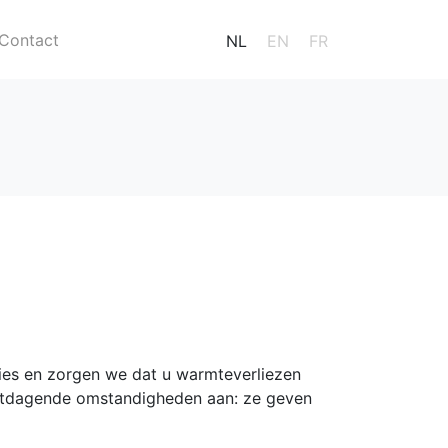
Contact
NL
EN
FR
ies en zorgen we dat u warmteverliezen
itdagende omstandigheden aan: ze geven