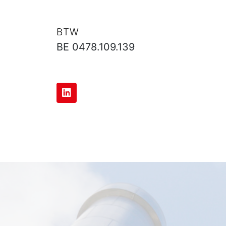
BTW
BE 0478.109.139